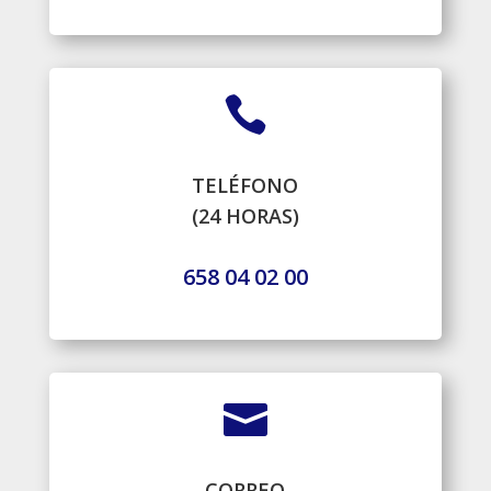

TELÉFONO
(24 HORAS)
658 04 02 00

CORREO